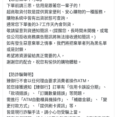
下單前請三思，信用是跟著您一輩子的！
超商取貨付款是提供買家便利、安心購物的一種服務，
購物系統中皆有出貨狀態可查詢，
通常您下單後的3-7工作天內會到貨，
敬請留意到貨通知簡訊。(提醒您，長時間未開機，或電
信公司拒收商務廣告簡訊將無法接收通知簡訊。)
如有發生惡意棄單之情事，我們將把棄單者列為黑名單
或是封鎖，
希望將資源留給真正需要的人，
謝謝您的配合，祝您有愉快的購物體驗。
【防詐騙聲明】
臻御行不會以任何理由要求消費者操作ATM，
若您接獲通知【臻御行】訂單有「信用卡誤設分期」、
「款項錯誤」、「訂購數量錯誤」等問題，
需進行「ATM自動櫃員機操作」、「補繳金額」、「變
更付款方式」、「提供刷卡資訊」等，
皆是現行詐騙手法，請小心勿受騙上當。