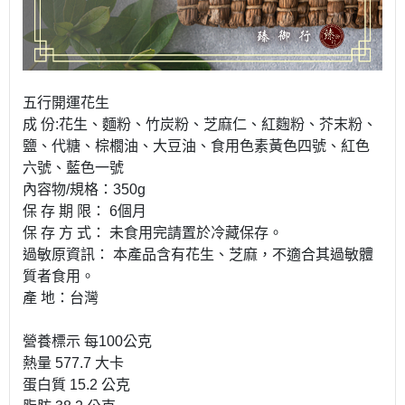
五行開運花生
成 份:花生、麵粉、竹炭粉、芝麻仁、紅麴粉、芥末粉、
鹽、代糖、棕櫚油、大豆油、食用色素黃色四號、紅色
六號、藍色一號
內容物/規格：350g
保 存 期 限： 6個月
保 存 方 式： 未食用完請置於冷藏保存。
過敏原資訊： 本產品含有花生、芝麻，不適合其過敏體
質者食用。
產 地：台灣
營養標示 每100公克
熱量 577.7 大卡
蛋白質 15.2 公克