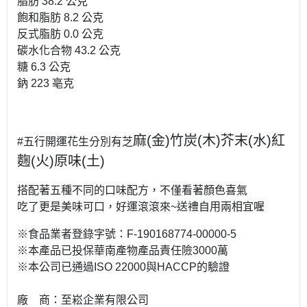
脂肪 38.2 公克
飽和脂肪 8.2 公克
反式脂肪 0.0 公克
碳水化合物 43.2 公克
糖 6.3 公克
鈉 223 亳克
麻(金)竹炭(木)芥末(水)紅
#五行開運花生分別有芝
麴(火)原味(土)
搭配著五種不同的口味配方，不僅看著顏色喜氣
吃了更是美味可口，好運滾滾來~送禮自用兩相宜喔
※食品業者登錄字號：F-190168774-00000-5
※本產品已投保華南產物產品責任險3000萬
※本公司已通過ISO 22000與HACCP的驗證
廠 商：至崧企業有限公司