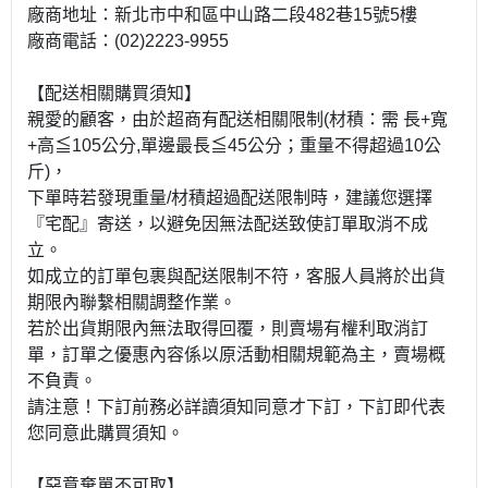
廠商地址：新北市中和區中山路二段482巷15號5樓
廠商電話：(02)2223-9955
【配送相關購買須知】
親愛的顧客，由於超商有配送相關限制(材積：需 長+寬
+高≦105公分,單邊最長≦45公分；重量不得超過10公
斤)，
下單時若發現重量/材積超過配送限制時，建議您選擇
『宅配』寄送，以避免因無法配送致使訂單取消不成
立。
如成立的訂單包裹與配送限制不符，客服人員將於出貨
期限內聯繫相關調整作業。
若於出貨期限內無法取得回覆，則賣場有權利取消訂
單，訂單之優惠內容係以原活動相關規範為主，賣場概
不負責。
請注意！下訂前務必詳讀須知同意才下訂，下訂即代表
您同意此購買須知。
【惡意棄單不可取】