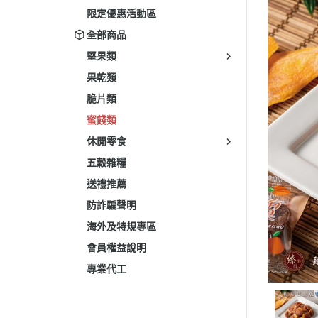
限定優惠活動區
全部商品
堅果類
果乾類
脆片類
蜜餞類
休閒零食
五穀雜糧
送禮推薦
防詐騙聲明
海外及特規專區
會員權益說明
專業代工