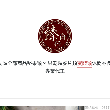
動區
全部商品
堅果類
果乾類
脆片類
蜜餞類
休閒零
專業代工
堅果 袋 裝區
海鮮類
堅果 罐 裝區
豆干類
隨手包 專區
臻豪邁肉乾
甜點類
商品編號：
0611
花生類