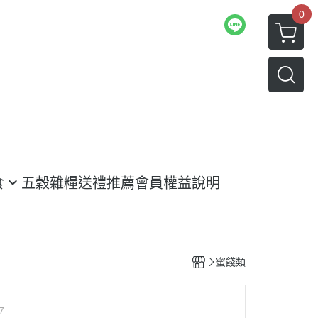
0
食
五穀雜糧
送禮推薦
會員權益說明
蜜餞類
7