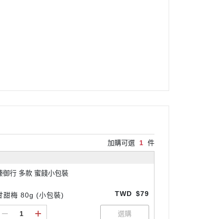
加購可選
1
件
臻御行 多款 蜜餞小包裝
TWD
$79
甘甜梅 80g (小包裝)