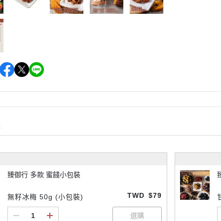
購
臻御行 多款 蜜餞小包裝
TWD
$79
無籽冰梅 50g (小包裝)