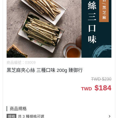
商品編號：
03009
黑芝麻夾心絲 三種口味 200g 臻御行
TWD
$
230
$
184
TWD
商品規格
規格
共 3 種規格可選