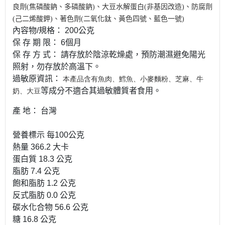
良劑(焦磷酸鈉、多磷酸鈉)、大豆水解蛋白(非基因改造)、防腐劑
(己二烯酸鉀)、著色劑(二氧化鈦、黃色四號、藍色一號)
內容物/規格： 200公克
保 存 期 限： 6個月
保 存 方 式： 請存放於陰涼乾燥處，預防潮濕避免陽光
照射，勿存放於高溫下。
本產品含有魚肉、鱈魚、小麥麵粉、芝麻、牛
過敏原資訊：
奶、大豆
等成分不適合其過敏體質者食用。
產 地： 台灣
營養標示 每100公克
熱量 366.2 大卡
蛋白質 18.3 公克
脂肪 7.4 公克
飽和脂肪 1.2 公克
反式脂肪 0.0 公克
碳水化合物 56.6 公克
糖 16.8 公克