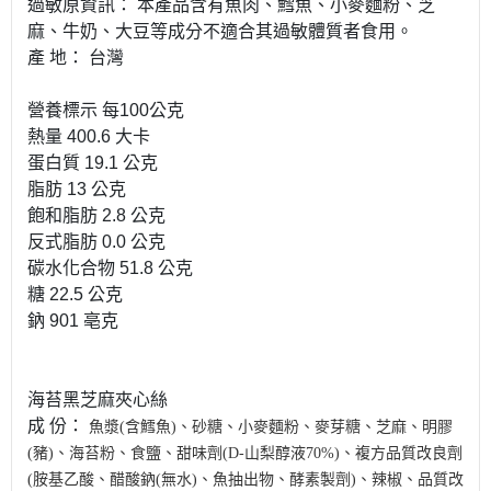
過敏原資訊： 本產品含有魚肉、鱈魚、小麥麵粉、芝
麻、牛奶、大豆等成分不適合其過敏體質者食用。
產 地： 台灣
營養標示 每100公克
熱量 400.6 大卡
蛋白質 19.1 公克
脂肪 13 公克
飽和脂肪 2.8 公克
反式脂肪 0.0 公克
碳水化合物 51.8 公克
糖 22.5 公克
鈉 901 亳克
海苔黑芝麻夾心絲
成 份：
魚漿(含鱈魚)、砂糖、小麥麵粉、麥芽糖、芝麻、明膠
(豬)、海苔粉、食鹽、甜味劑(D-山梨醇液70%)、複方品質改良劑
(胺基乙酸、醋酸鈉(無水)、魚抽出物、酵素製劑)、辣椒、品質改