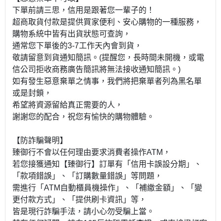
下單前請三思，信用是跟著您一輩子的！
超商取貨付款是提供買家便利、安心購物的一種服務，
購物系統中皆有出貨狀態可查詢，
通常您下單後的3-7工作天內會到貨，
敬請留意到貨通知簡訊。(提醒您，長時間未開機，或電
信公司拒收商務廣告簡訊將無法接收通知簡訊。)
如有發生惡意棄單之情事，我們將把棄單者列為黑名單
或是封鎖，
希望將資源留給真正需要的人，
謝謝您的配合，祝您有愉快的購物體驗。
【防詐騙聲明】
臻御行不會以任何理由要求消費者操作ATM，
若您接獲通知【臻御行】訂單有「信用卡誤設分期」、
「款項錯誤」、「訂購數量錯誤」等問題，
需進行「ATM自動櫃員機操作」、「補繳金額」、「變
更付款方式」、「提供刷卡資訊」等，
皆是現行詐騙手法，請小心勿受騙上當。