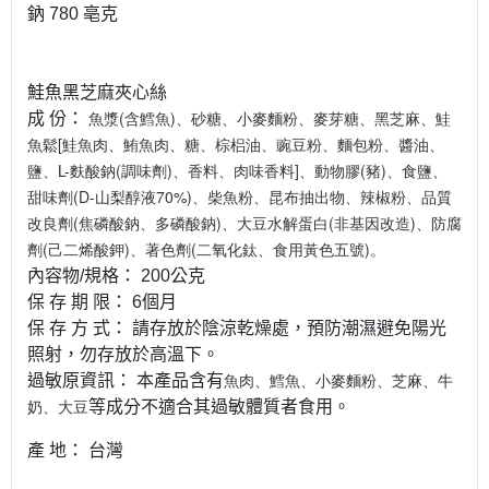
鈉 780 亳克
鮭魚黑芝麻夾心絲
魚漿(含鱈魚)、砂糖、小麥麵粉、麥芽糖、黑芝麻、鮭
成 份：
魚鬆[鮭魚肉、鮪魚肉、糖、棕梠油、豌豆粉、麵包粉、醬油、
鹽、L-麩酸鈉(調味劑)、香料、肉味香料]、動物膠(豬)、食鹽、
甜味劑(D-山梨醇液70%)、柴魚粉、昆布抽出物、辣椒粉、品質
改良劑(焦磷酸鈉、多磷酸鈉)、大豆水解蛋白(非基因改造)、防腐
劑(己二烯酸鉀)、著色劑(二氧化鈦、食用黃色五號)。
內容物/規格： 200公克
保 存 期 限： 6個月
保 存 方 式： 請存放於陰涼乾燥處，預防潮濕避免陽光
照射，勿存放於高溫下。
魚肉、鱈魚、小麥麵粉、芝麻、牛
過敏原資訊： 本產品含有
奶、大豆
等成分不適合其過敏體質者食用。
產 地： 台灣