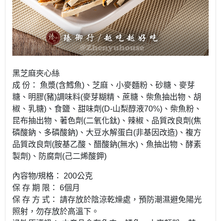
黑芝麻夾心絲
成 份： 魚漿(含鱈魚)、芝麻、小麥麵粉、砂糖、麥芽
糖、明膠(豬)調味料(麥芽糊精、蔗糖、柴魚抽出物、胡
椒、乳糖)、食鹽、甜味劑(D-山梨醇液70%)、柴魚粉、
昆布抽出物、著色劑(二氧化鈦)、辣椒、品質改良劑(焦
磷酸鈉、多磷酸鈉)、大豆水解蛋白(非基因改造)、複方
品質改良劑(胺基乙酸、醋酸鈉(無水)、魚抽出物、酵素
製劑)、防腐劑(己二烯酸鉀)
內容物/規格： 200公克
保 存 期 限： 6個月
保 存 方 式： 請存放於陰涼乾燥處，預防潮濕避免陽光
照射，勿存放於高溫下。