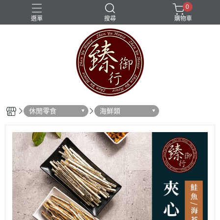
0
選單
搜尋
購物車
休閒零食
海鮮類