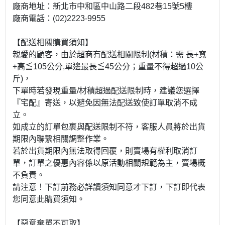
廠商地址：新北市中和區中山路二段482巷15號5樓
廠商電話：(02)2223-9955
【配送相關購買須知】
親愛的顧客，由於超商有配送相關限制(材積：需 長+寬
+高≦105公分,單邊最長≦45公分；重量不得超過10公
斤)，
下單時若發現重量/材積超過配送限制時，建議您選擇
『宅配』寄送，以避免因無法配送致使訂單取消不成
立。
如成立的訂單包裹與配送限制不符，客服人員將於出貨
期限內聯繫相關調整作業。
若於出貨期限內無法取得回覆，則賣場有權利取消訂
單，訂單之優惠內容係以原活動相關規範為主，賣場概
不負責。
請注意！下訂前務必詳讀須知同意才下訂，下訂即代表
您同意此購買須知。
【惡意棄單不可取】