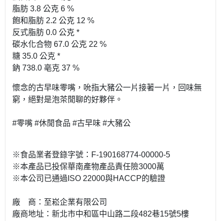
脂肪 3.8 公克 6 %
飽和脂肪 2.2 公克 12 %
反式脂肪 0.0 公克 *
碳水化合物 67.0 公克 22 %
糖 35.0 公克 *
鈉 738.0 亳克 37 %
懷念的古早味零嘴，吮指大豬公一片接著一片，回味無
窮，絕對是泡茶閒聊的好夥伴。
#零嘴 #休閒食品 #古早味 #大豬公
※食品業者登錄字號：F-190168774-00000-5
※本產品已投保華南產物產品責任險3000萬
※本公司已通過ISO 22000與HACCP的驗證
廠 商：至崧企業有限公司
廠商地址：新北市中和區中山路二段482巷15號5樓