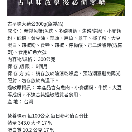
古早味大豬公300g(魚製品)
成 份： 精製魚漿(魚肉、多磷酸鈉、焦磷酸鈉)、小麥麵
粉、砂糖、黃豆油、蒜頭、扁魚、蔥干、椰子粉、大豆
蛋白、辣椒粉、食鹽、辣椒、檸檬酸、己二烯酸鉀(防腐
劑)、食用紅色六號
內容物/規格： 300公克
保 存 期 限： 6個月
保 存 方 式： 請存放於陰涼乾燥處，預防潮濕避免陽光
照射，勿存放於高溫下。
過敏原資訊： 本產品含有魚肉、小麥麵粉、牛奶、大豆
等成份，不適合其過敏體質者食用。
產 地： 台灣
營養標示 每100公克 每日參考值百分比
熱量 343.0 大卡 17 %
蛋白質 10.2 公克 17 %