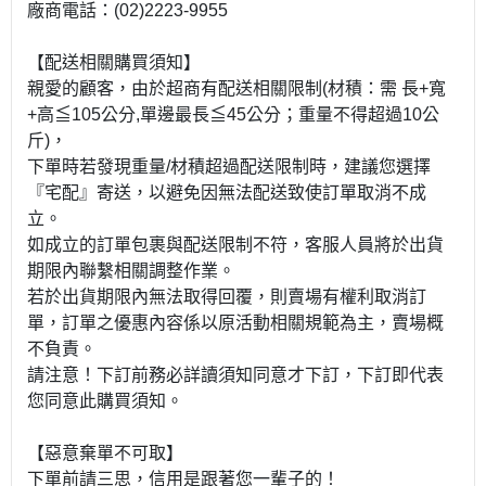
廠商電話：(02)2223-9955
【配送相關購買須知】
親愛的顧客，由於超商有配送相關限制(材積：需 長+寬
+高≦105公分,單邊最長≦45公分；重量不得超過10公
斤)，
下單時若發現重量/材積超過配送限制時，建議您選擇
『宅配』寄送，以避免因無法配送致使訂單取消不成
立。
如成立的訂單包裹與配送限制不符，客服人員將於出貨
期限內聯繫相關調整作業。
若於出貨期限內無法取得回覆，則賣場有權利取消訂
單，訂單之優惠內容係以原活動相關規範為主，賣場概
不負責。
請注意！下訂前務必詳讀須知同意才下訂，下訂即代表
您同意此購買須知。
【惡意棄單不可取】
下單前請三思，信用是跟著您一輩子的！