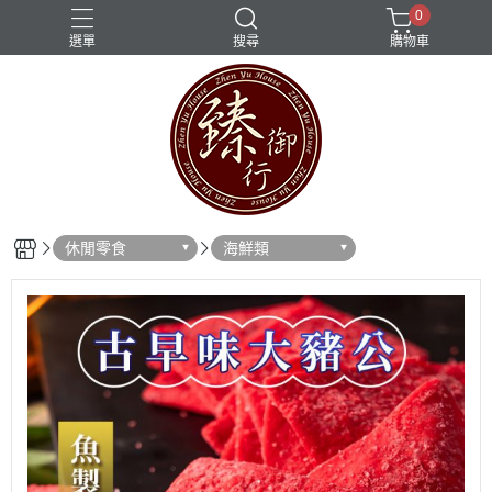
0
選單
搜尋
購物車
休閒零食
海鮮類