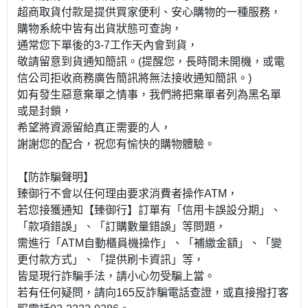
超商取貨付款是提供買家便利、安心購物的一種服務，
購物系統中皆有出貨狀態可查詢，
通常您下單後的3-7工作天內會到貨，
敬請留意到貨通知簡訊。(提醒您，長時間未開機，或電
信公司拒收商務廣告簡訊將無法接收通知簡訊。)
如有發生惡意棄單之情事，我們將把棄單者列為黑名單
或是封鎖，
希望將資源留給真正需要的人，
謝謝您的配合，祝您有愉快的購物體驗。
【防詐騙聲明】
臻御行不會以任何理由要求消費者操作ATM，
若您接獲通知【臻御行】訂單有「信用卡誤設分期」、
「款項錯誤」、「訂購數量錯誤」等問題，
需進行「ATM自動櫃員機操作」、「補繳金額」、「變
更付款方式」、「提供刷卡資訊」等，
皆是現行詐騙手法，請小心勿受騙上當。
若有任何疑問，請向165反詐騙電話查證，或直接撥打客