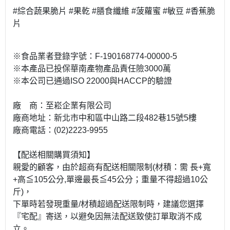
#綜合蔬果脆片 #果乾 #膳食纖維 #菠蘿蜜 #敏豆 #香蕉脆
片
※食品業者登錄字號：F-190168774-00000-5
※本產品已投保華南產物產品責任險3000萬
※本公司已通過ISO 22000與HACCP的驗證
廠 商：至崧企業有限公司
廠商地址：新北市中和區中山路二段482巷15號5樓
廠商電話：(02)2223-9955
【配送相關購買須知】
親愛的顧客，由於超商有配送相關限制(材積：需 長+寬
+高≦105公分,單邊最長≦45公分；重量不得超過10公
斤)，
下單時若發現重量/材積超過配送限制時，建議您選擇
『宅配』寄送，以避免因無法配送致使訂單取消不成
立。