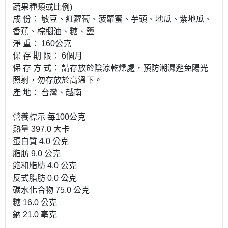
蔬果種類或比例)
成 份： 敏豆、紅蘿蔔、菠蘿蜜、芋頭、地瓜、紫地瓜、
香蕉、棕櫚油、糖、鹽
淨 重： 160公克
保 存 期 限： 6個月
保 存 方 式： 請存放於陰涼乾燥處，預防潮濕避免陽光
照射，勿存放於高溫下。
產 地： 台灣、越南
營養標示 每100公克
熱量 397.0 大卡
蛋白質 4.0 公克
脂肪 9.0 公克
飽和脂肪 4.0 公克
反式脂肪 0.0 公克
碳水化合物 75.0 公克
糖 16.0 公克
鈉 21.0 亳克