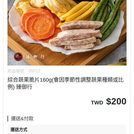
商品編號：
05012
綜合蔬果脆片160g(會因季節性調整蔬果種類或比
例) 臻御行
$
200
TWD
運送&付款
運送方式