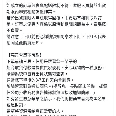
如成立的訂單包裹與配送限制不符，客服人員將於出貨
期限內聯繫相關調整作業。
若於出貨期限內無法取得回覆，則賣場有權利取消訂
單，訂單之優惠內容係以原活動相關規範為主，賣場概
不負責。
請注意！下訂前務必詳讀須知同意才下訂，下訂即代表
您同意此購買須知。
【惡意棄單不可取】
下單前請三思，信用是跟著您一輩子的！
超商取貨付款是提供買家便利、安心購物的一種服務，
購物系統中皆有出貨狀態可查詢，
通常您下單後的3-7工作天內會到貨，
敬請留意到貨通知簡訊。(提醒您，長時間未開機，或電
信公司拒收商務廣告簡訊將無法接收通知簡訊。)
如有發生惡意棄單之情事，我們將把棄單者列為黑名單
或是封鎖，
希望將資源留給真正需要的人，