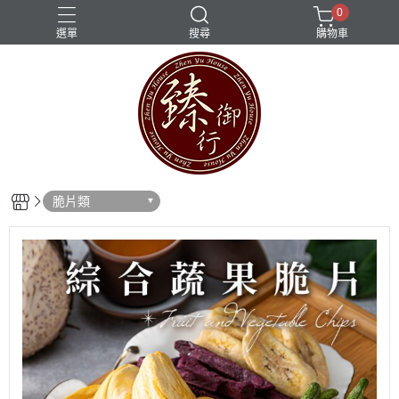
0
選單
搜尋
購物車
脆片類