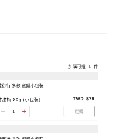
加購可選
1
件
臻御行 多款 蜜餞小包裝
TWD
$79
甘甜梅 80g (小包裝)