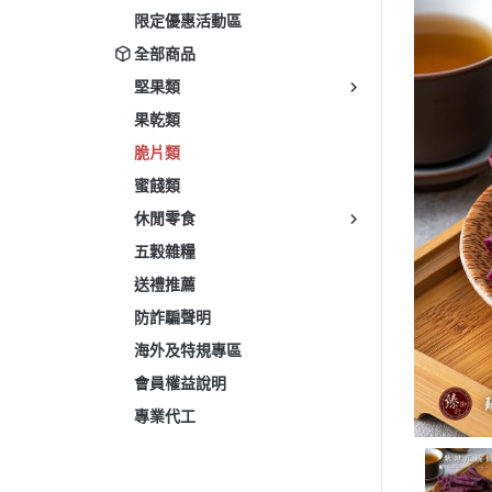
限定優惠活動區
全部商品
堅果類
果乾類
脆片類
蜜餞類
休閒零食
五穀雜糧
送禮推薦
防詐騙聲明
海外及特規專區
會員權益說明
專業代工