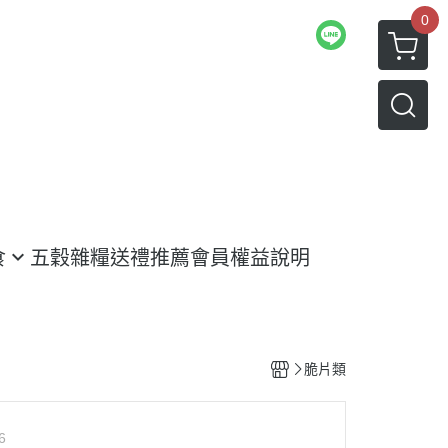
0
食
五穀雜糧
送禮推薦
會員權益說明
脆片類
6