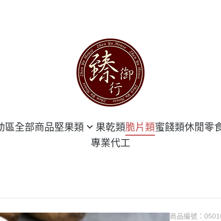
動區
全部商品
堅果類
果乾類
脆片類
蜜餞類
休閒零
專業代工
堅果 袋 裝區
海鮮類
堅果 罐 裝區
豆干類
隨手包 專區
臻豪邁肉乾
甜點類
商品編號：
0501
花生類