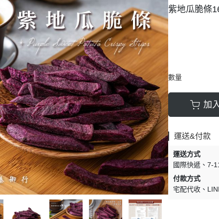
紫地瓜脆條16
豆類
數量
加
運送&付款
運送方式
國際快遞
7-
付款方式
宅配代收
LIN