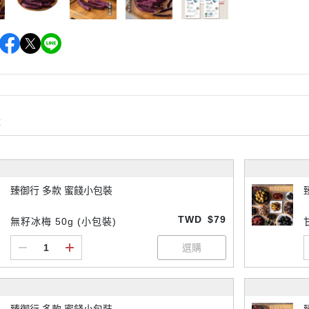
購
臻御行 多款 蜜餞小包裝
TWD
$79
無籽冰梅 50g (小包裝)