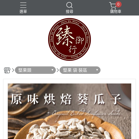
0
選單
搜尋
購物車
堅果類
堅果 袋 裝區