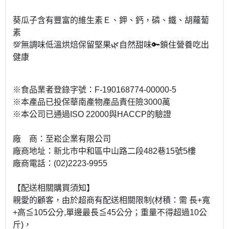
葵瓜子含有豐富的維生素Ｅ、鉀、鈣，磷、鐵、胡蘿蔔
素
💯無調味低溫烘焙保留堅果🌿自然甜味🔑鎖住營養吃出
健康
※食品業者登錄字號：F-190168774-00000-5
※本產品已投保華南產物產品責任險3000萬
※本公司已通過ISO 22000與HACCP的驗證
廠 商：至崧企業有限公司
廠商地址：新北市中和區中山路二段482巷15號5樓
廠商電話：(02)2223-9955
【配送相關購買須知】
親愛的顧客，由於超商有配送相關限制(材積：需 長+寬
+高≦105公分,單邊最長≦45公分；重量不得超過10公
斤)，