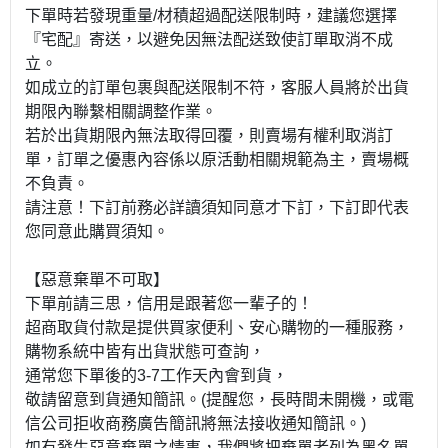
下單時若發現重量/材積超過配送限制時，建議您選擇
『宅配』寄送，以避免因無法配送致使訂單取消不成
立。
如成立的訂單包裹與配送限制不符，客服人員將於出貨
期限內聯繫相關調整作業。
若於出貨期限內無法取得回覆，則賣場有權利取消訂
單，訂單之優惠內容係以原活動相關規範為主，賣場概
不負責。
請注意！下訂前務必詳讀須知同意才下訂，下訂即代表
您同意此購買須知。
【惡意棄單不可取】
下單前請三思，信用是跟著您一輩子的！
超商取貨付款是提供買家便利、安心購物的一種服務，
購物系統中皆有出貨狀態可查詢，
通常您下單後的3-7工作天內會到貨，
敬請留意到貨通知簡訊。(提醒您，長時間未開機，或電
信公司拒收商務廣告簡訊將無法接收通知簡訊。)
如有發生惡意棄單之情事，我們將把棄單者列為黑名單