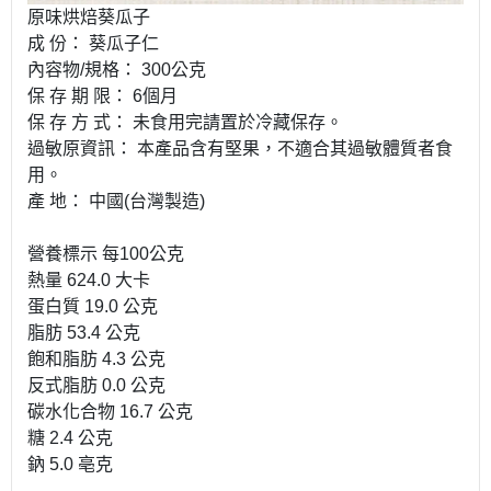
原味烘焙葵瓜子
成 份： 葵瓜子仁
內容物/規格： 300公克
保 存 期 限： 6個月
保 存 方 式： 未食用完請置於冷藏保存。
過敏原資訊： 本產品含有堅果，不適合其過敏體質者食
用。
產 地： 中國(台灣製造)
營養標示 每100公克
熱量 624.0 大卡
蛋白質 19.0 公克
脂肪 53.4 公克
飽和脂肪 4.3 公克
反式脂肪 0.0 公克
碳水化合物 16.7 公克
糖 2.4 公克
鈉 5.0 亳克