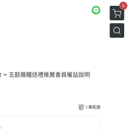
0
食
五穀雜糧
送禮推薦
會員權益說明
果乾類
6