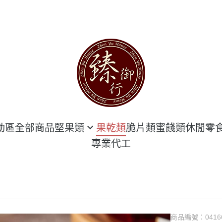
動區
全部商品
堅果類
果乾類
脆片類
蜜餞類
休閒零
專業代工
堅果 袋 裝區
海鮮類
堅果 罐 裝區
豆干類
隨手包 專區
臻豪邁肉乾
甜點類
商品編號：
0416
花生類