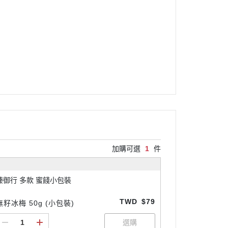
加購可選
1
件
臻御行 多款 蜜餞小包裝
TWD
$79
無籽冰梅 50g (小包裝)