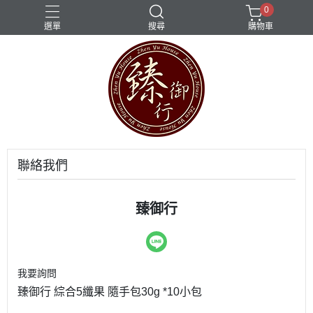
0
選單
搜尋
購物車
聯絡我們
臻御行
我要詢問
臻御行 綜合5纖果 隨手包30g *10小包