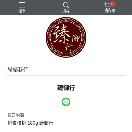
0
選單
搜尋
購物車
聯絡我們
臻御行
我要詢問
椰棗核桃 180g 臻御行