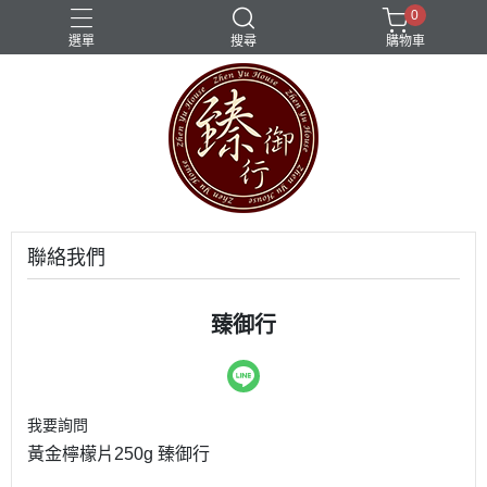
0
選單
搜尋
購物車
聯絡我們
臻御行
我要詢問
黃金檸檬片250g 臻御行