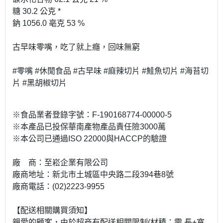
糖 30.2 公克 *
鈉 1056.0 亳克 53 %
古早味零嘴，吃了就上癮，回味無窮
#零嘴 #休閒食品 #古早味 #麻辣切片 #鮭魚切片 #海苔切
片 #黑胡椒切片
※食品業者登錄字號：F-190168774-00000-5
※本產品已投保華南產物產品責任險3000萬
※本公司已通過ISO 22000與HACCP的驗證
廠 商：至崧企業有限公司
廠商地址：新北市土城區中央路二段394巷8號
廠商電話：(02)2223-9955
【配送相關購買須知】
親愛的顧客，由於超商有配送相關限制(材積：需 長+寬