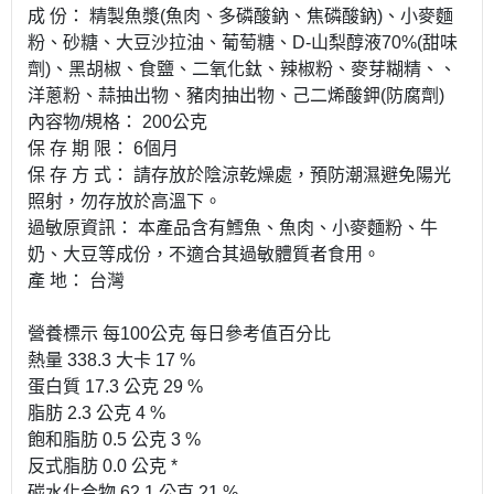
成 份： 精製魚漿(魚肉、多磷酸鈉、焦磷酸鈉)、小麥麵
粉、砂糖、大豆沙拉油、葡萄糖、D-山梨醇液70%(甜味
劑)、黑胡椒、食鹽、二氧化鈦、辣椒粉、麥芽糊精、、
洋蔥粉、蒜抽出物、豬肉抽出物、己二烯酸鉀(防腐劑)
內容物/規格： 200公克
保 存 期 限： 6個月
保 存 方 式： 請存放於陰涼乾燥處，預防潮濕避免陽光
照射，勿存放於高溫下。
過敏原資訊： 本產品含有鱈魚、魚肉、小麥麵粉、牛
奶、大豆等成份，不適合其過敏體質者食用。
產 地： 台灣
營養標示 每100公克 每日參考值百分比
熱量 338.3 大卡 17 %
蛋白質 17.3 公克 29 %
脂肪 2.3 公克 4 %
飽和脂肪 0.5 公克 3 %
反式脂肪 0.0 公克 *
碳水化合物 62.1 公克 21 %