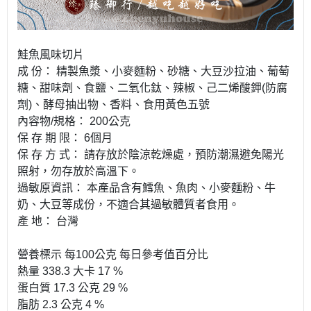
鮭魚風味切片
成 份： 精製魚漿、小麥麵粉、砂糖、大豆沙拉油、葡萄
糖、甜味劑、食鹽、二氧化鈦、辣椒、己二烯酸鉀(防腐
劑)、酵母抽出物、香料、食用黃色五號
內容物/規格： 200公克
保 存 期 限： 6個月
保 存 方 式： 請存放於陰涼乾燥處，預防潮濕避免陽光
照射，勿存放於高溫下。
過敏原資訊： 本產品含有鱈魚、魚肉、小麥麵粉、牛
奶、大豆等成份，不適合其過敏體質者食用。
產 地： 台灣
營養標示 每100公克 每日參考值百分比
熱量 338.3 大卡 17 %
蛋白質 17.3 公克 29 %
脂肪 2.3 公克 4 %