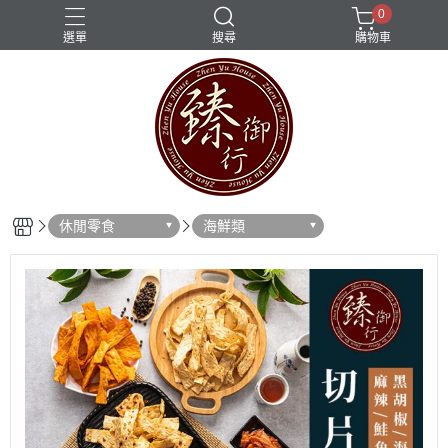
0
選單
搜尋
購物車
休閒零食
海鮮類