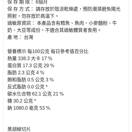
保 存 期 限： 6個月
保 存 方 式： 請存放於陰涼乾燥處，預防潮濕避免陽光
照射，勿存放於高溫下。
過敏原資訊： 本產品含有鱈魚、魚肉、小麥麵粉、牛
奶、大豆等成份，不適合其過敏體質者食用。
產 地： 台灣
營養標示 每100公克 每日參考值百分比
熱量 338.3 大卡 17 %
蛋白質 17.3 公克 29 %
脂肪 2.3 公克 4 %
飽和脂肪 0.5 公克 3 %
反式脂肪 0.0 公克 *
碳水化合物 62.1 公克 21 %
糖 30.2 公克 *
鈉 1080.0 亳克 53 %
黑胡椒切片