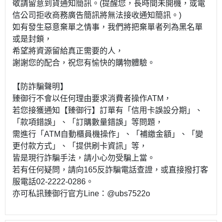
敬請留意到貨通知簡訊。(提醒您，長時間未開機，或電
信公司拒收商務廣告簡訊將無法接收通知簡訊。)
如有發生惡意棄單之情事，我們將把棄單者列為黑名單
或是封鎖，
希望將資源留給真正需要的人，
謝謝您的配合，祝您有愉快的購物體驗。
【防詐騙聲明】
臻御行不會以任何理由要求消費者操作ATM，
若您接獲通知【臻御行】訂單有「信用卡誤設分期」、
「款項錯誤」、「訂購數量錯誤」等問題，
需進行「ATM自動櫃員機操作」、「補繳金額」、「變
更付款方式」、「提供刷卡資訊」等，
皆是現行詐騙手法，請小心勿受騙上當。
若有任何疑問，請向165反詐騙電話查證，或直接撥打客
服電話02-2222-0286。
亦可私訊臻御行官方Line：@ubs7522o