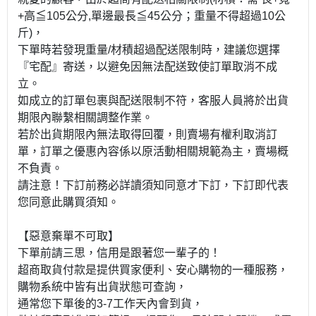
+高≦105公分,單邊最長≦45公分；重量不得超過10公
斤)，
下單時若發現重量/材積超過配送限制時，建議您選擇
『宅配』寄送，以避免因無法配送致使訂單取消不成
立。
如成立的訂單包裹與配送限制不符，客服人員將於出貨
期限內聯繫相關調整作業。
若於出貨期限內無法取得回覆，則賣場有權利取消訂
單，訂單之優惠內容係以原活動相關規範為主，賣場概
不負責。
請注意！下訂前務必詳讀須知同意才下訂，下訂即代表
您同意此購買須知。
【惡意棄單不可取】
下單前請三思，信用是跟著您一輩子的！
超商取貨付款是提供買家便利、安心購物的一種服務，
購物系統中皆有出貨狀態可查詢，
通常您下單後的3-7工作天內會到貨，