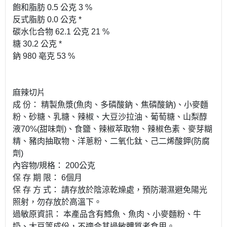
飽和脂肪 0.5 公克 3 %
反式脂肪 0.0 公克 *
碳水化合物 62.1 公克 21 %
糖 30.2 公克 *
鈉 980 亳克 53 %
麻辣切片
成 份： 精製魚漿(魚肉、多磷酸鈉、焦磷酸鈉)、小麥麵
粉、砂糖、乳糖、辣椒、大豆沙拉油、葡萄糖、山梨醇
液70%(甜味劑)、食鹽、辣椒萃取物、辣椒色素、麥芽糊
精、豬肉抽取物、洋蔥粉、二氧化鈦、己二烯酸鉀(防腐
劑)
內容物/規格： 200公克
保 存 期 限： 6個月
保 存 方 式： 請存放於陰涼乾燥處，預防潮濕避免陽光
照射，勿存放於高溫下。
過敏原資訊： 本產品含有鱈魚、魚肉、小麥麵粉、牛
奶、大豆等成份，不適合其過敏體質者食用。