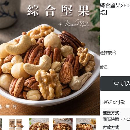
綜合堅果25
豆類
焙】
選擇規格
數量
加
運送&付款
運送方式
國際快遞
7-
付款方式