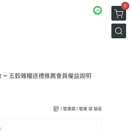
0
食
五穀雜糧
送禮推薦
會員權益說明
堅果類
堅果 袋 裝區
3