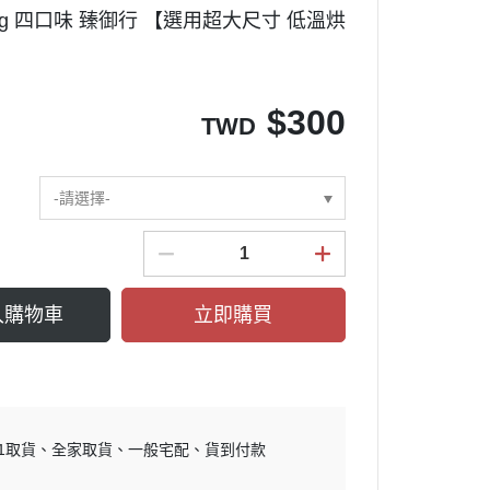
0g 四口味 臻御行 【選用超大尺寸 低溫烘
$
300
TWD
-請選擇-
入購物車
立即購買
11取貨
全家取貨
一般宅配
貨到付款