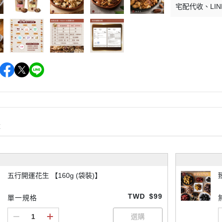
宅配代收
LIN
購
五行開運花生 【160g (袋裝)】
TWD
$99
單一規格