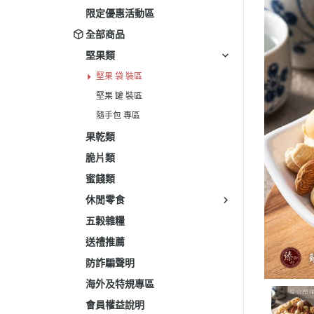
限定優惠活動區
全部商品
堅果類
堅果 袋 裝區
堅果 罐 裝區
隨手包 專區
果乾類
脆片類
蜜餞類
休閒零食
五穀雜糧
送禮推薦
防詐騙聲明
海外及特規專區
會員權益說明