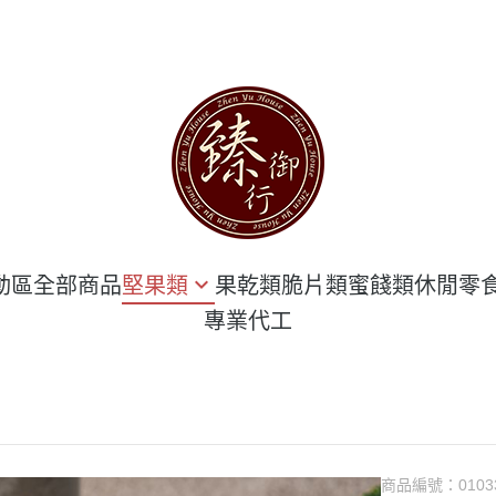
動區
全部商品
堅果類
果乾類
脆片類
蜜餞類
休閒零
專業代工
堅果 袋 裝區
海鮮類
堅果 罐 裝區
豆干類
隨手包 專區
臻豪邁肉乾
甜點類
商品編號：
0103
花生類