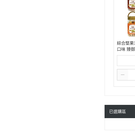
綜合堅果3
口味 臻
寸 低溫
已選購區