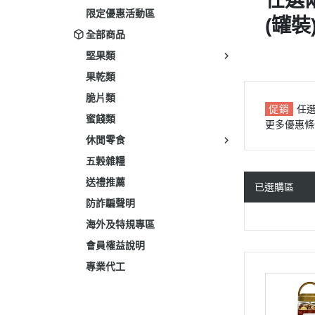
任選兩
限定優惠活動區
(罐裝
全部商品
堅果類
果乾類
脆片類
促銷
任
蜜餞類
更多優惠條
休閒零食
五穀雜糧
送禮推薦
已選購區
防詐騙聲明
海外及特規專區
會員權益說明
專業代工