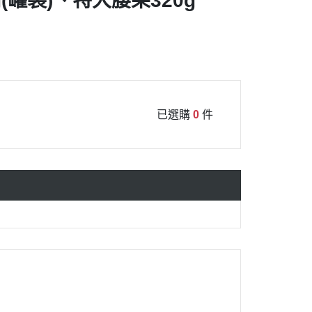
(罐裝)、特大腰果320g
已選購
0
件