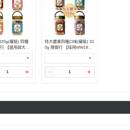
20g(罐裝) 四種
特大腰果四種口味(罐裝) 32
御行 【選用超大尺
0g 臻御行 【採用WW180
烘焙】
巨無霸尺寸 低溫烘焙】