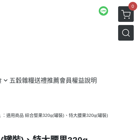
0
食
五穀雜糧
送禮推薦
會員權益說明
 ：適用商品 綜合堅果320g(罐裝)、特大腰果320g(罐裝)