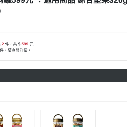
罐599元 ：適用商品 綜合堅果320g
)
豆類
選
2
件，共 $
599
元
件，請查閱詳情