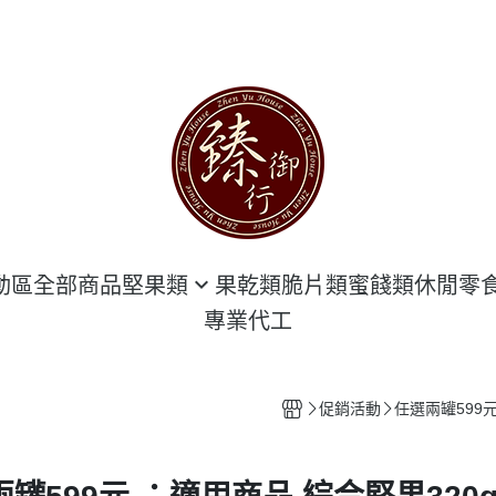
動區
全部商品
堅果類
果乾類
脆片類
蜜餞類
休閒零
專業代工
堅果 袋 裝區
海鮮類
堅果 罐 裝區
豆干類
促銷活動
任選兩罐599元
隨手包 專區
臻豪邁肉乾
甜點類
花生類