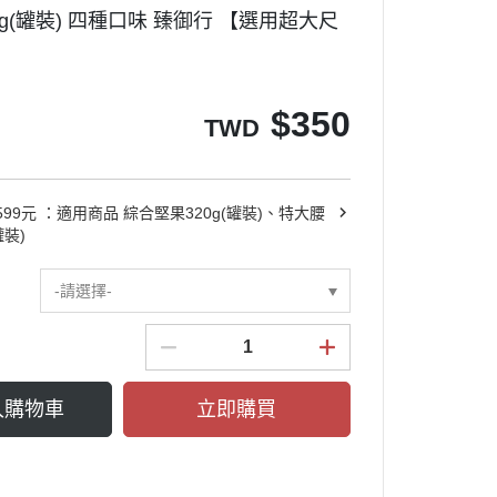
g(罐裝) 四種口味 臻御行 【選用超大尺
】
$
350
TWD
99元 ：適用商品 綜合堅果320g(罐裝)、特大腰
罐裝)
-請選擇-
入購物車
立即購買