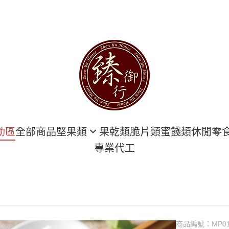
動區
全部商品
堅果類
果乾類
脆片類
蜜餞類
休閒零
專業代工
堅果 袋 裝區
海鮮類
堅果 罐 裝區
豆干類
隨手包 專區
臻豪邁肉乾
甜點類
商品編號：
MP0
花生類