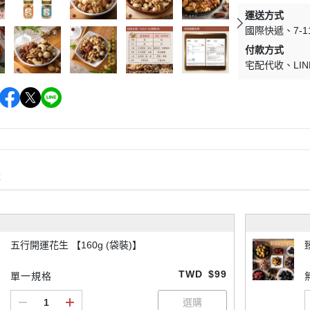
運送方式
國際快遞
7-
付款方式
宅配代收
LIN
購
五行開運花生 【160g (袋裝)】
TWD
$99
單一規格