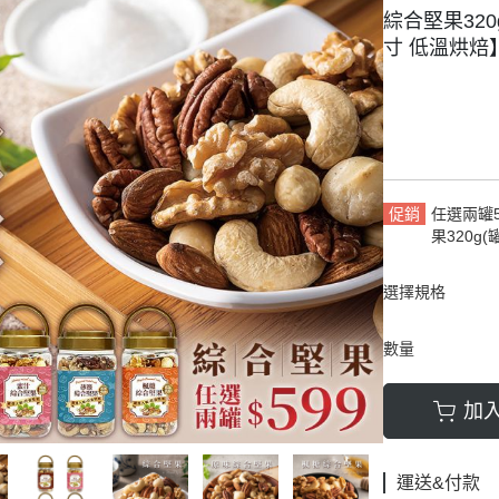
綜合堅果320
豆類
寸 低溫烘焙
促銷
任選兩罐5
果320g(
選擇規格
數量
加
運送&付款