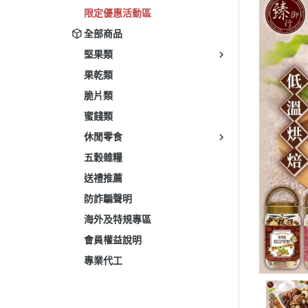
限定優惠活動區
全部商品
堅果類
果乾類
脆片類
蜜餞類
休閒零食
五穀雜糧
送禮推薦
防詐騙聲明
海外及特規專區
會員權益說明
專業代工